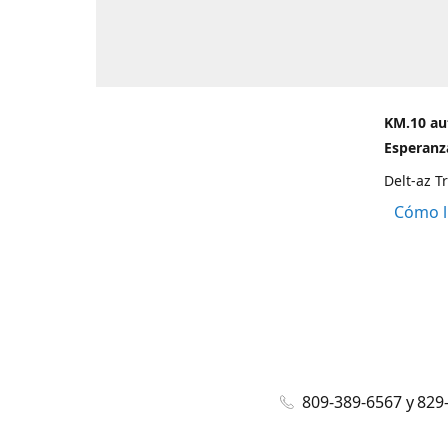
KM.10 au
Esperanza
Delt-az T
Cómo l
809-389-6567 y 829