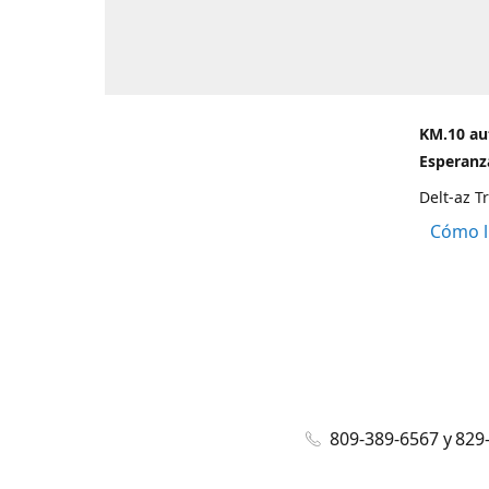
KM.10 au
Esperanza
Delt-az T
Cómo l
809-389-6567 y 829