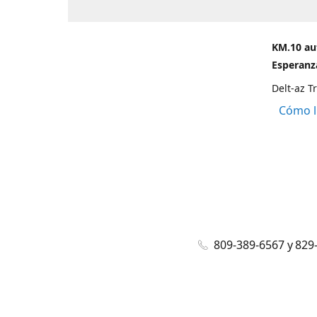
KM.10 au
Esperanza
Delt-az T
Cómo l
809-389-6567 y 829