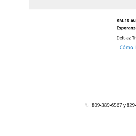
KM.10 au
Esperanza
Delt-az T
Cómo l
809-389-6567 y 829