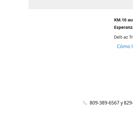
KM.10 au
Esperanza
Delt-az T
Cómo l
809-389-6567 y 829