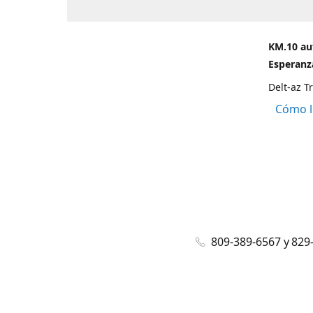
KM.10 au
Esperanza
Delt-az T
Cómo l
809-389-6567 y 829