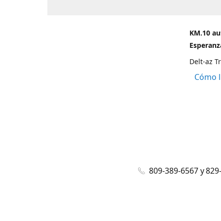
KM.10 au
Esperanza
Delt-az T
Cómo l
809-389-6567 y 829