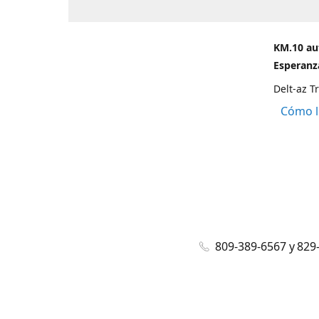
KM.10 au
Esperanza
Delt-az T
Cómo l
809-389-6567 y 829