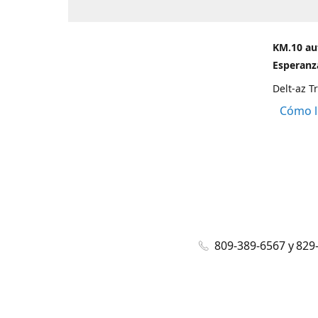
KM.10 au
Esperanza
Delt-az T
Cómo l
809-389-6567 y 829