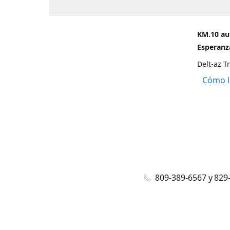
KM.10 au
Esperanza
Delt-az T
Cómo l
809-389-6567 y 829