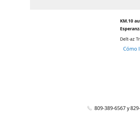
KM.10 au
Esperanza
Delt-az T
Cómo l
809-389-6567 y 829