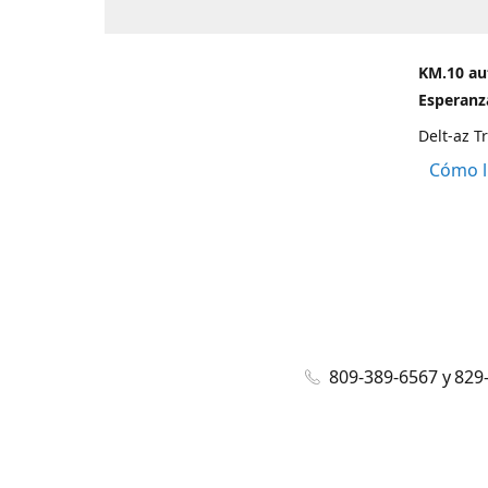
KM.10 au
Esperanza
Delt-az T
Cómo l
809-389-6567 y 829