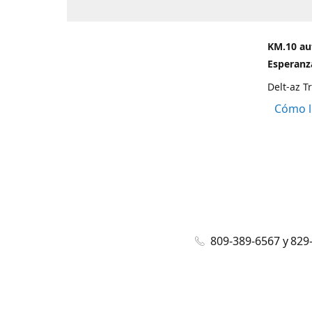
KM.10 au
Esperanza
Delt-az T
Cómo l
809-389-6567 y 829